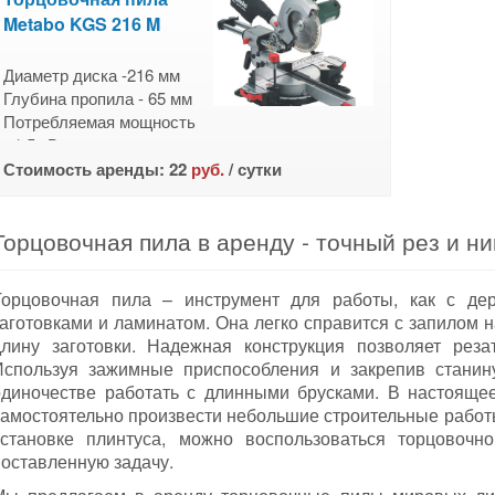
Metabo KGS 216 M
Диаметр диска -216 мм
Глубина пропила - 65 мм
Потребляемая мощность
- 1,5 кВт
Вес - 14 кг
Стоимость аренды: 22
руб.
/ сутки
Торцовочная пила в аренду - точный рез и ни
Торцовочная пила – инструмент для работы, как с д
заготовками и ламинатом. Она легко справится с запилом н
длину заготовки. Надежная конструкция позволяет реза
Используя зажимные приспособления и закрепив станин
одиночестве работать с длинными брусками. В настоящ
самостоятельно произвести небольшие строительные работы
установке плинтуса, можно воспользоваться торцовочн
поставленную задачу.