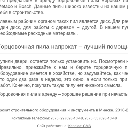
Мы предлагаем в аренду торцовочные пилы мировых лид
Metabo и Bosch. Данные пилы широко известны на нашем 
ебя в строительстве.
Главным рабочим органом таких пил является диск. Для р
один диск, для работы с деревом – другой. В нашем пу
необходимые расходные материалы.
Торцовочная пила напрокат – лучший помощн
Купили двери, остается только установить их. Посмотрели 
Правильно, приезжайте к нам и берите торцовочную пи
оборудование имеется в хозяйстве, но задумайтесь, как ча
это один два раза в неделю, это одно, а если только п
абот. Конечно, покупать такую пилу нет никакого смысла.
Торцовочная пила в аренду – хорошее решение при нечасты
рокат строительного оборудования и инструмента в Минске. 2016-
Контактные телефоны: +375 (29) 698-10-48, +375 (33) 698-10-48
Сайт работает на:
Kandidat CMS