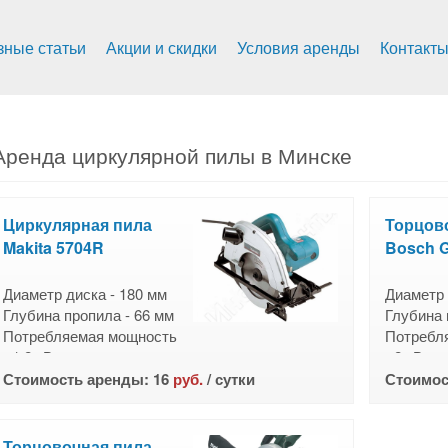
зные статьи
Акции и скидки
Условия аренды
Контакт
Аренда циркулярной пилы в Минске
Циркулярная пила
Торцов
Makita 5704R
Bosch 
Диаметр диска - 180 мм
Диаметр 
Глубина пропила - 66 мм
Глубина 
Потребляемая мощность
Потребл
- 1,2 кВт
- 2 кВт
Вес - 4,6 кг
Вес - 14,
Стоимость аренды: 16
руб.
/ сутки
Стоимос
Торцовочная пила