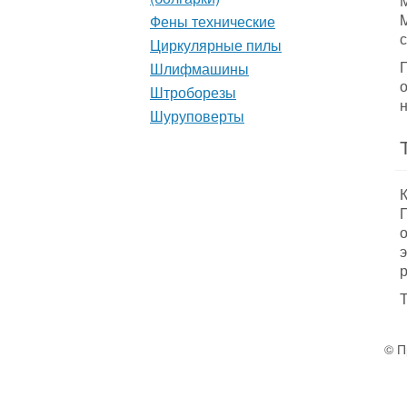
Фены технические
с
Циркулярные пилы
Шлифмашины
Штроборезы
Шуруповерты
р
© П