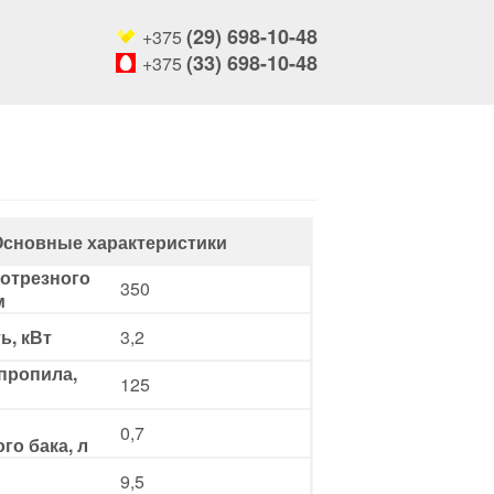
(29) 698-10-48
+375
ы
(33) 698-10-48
+375
Основные характеристики
отрезного
350
м
ь, кВт
3,2
пропила,
125
0,7
го бака, л
9,5