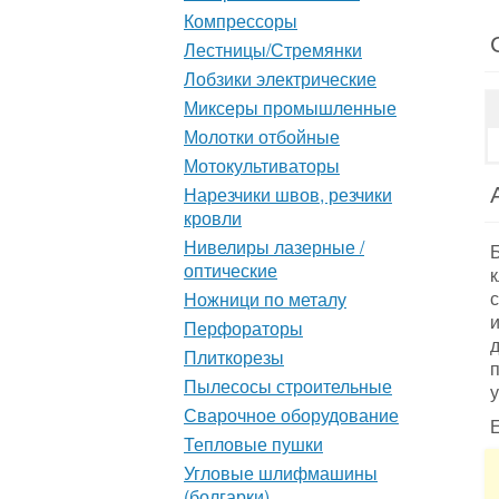
Компрессоры
Лестницы/Стремянки
Лобзики электрические
Миксеры промышленные
Молотки отбойные
Мотокультиваторы
Нарезчики швов, резчики
кровли
Нивелиры лазерные /
оптические
Ножници по металу
Перфораторы
Плиткорезы
Пылесосы строительные
у
Сварочное оборудование
Е
Тепловые пушки
Угловые шлифмашины
(болгарки)