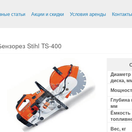
зные статьи
Акции и скидки
Условия аренды
Контакт
Бензорез Stihl TS-400
Диаметр 
диска, м
Мощност
Глубина 
мм
Ёмкость
топливно
Вес, кг